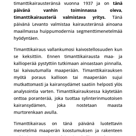
timanttikairausteränsä vuonna 1937 ja on
tänä
päivänä vanhin toiminnassa oleva,
timanttikairausteriä valmistava yritys.
Tänä
päivänä Levanto valmistaa kairausteränsä ainoana
maailmassa huippumodernia segmenttimenetelmää
hyödyntäen.
Timanttikairaus vallankumosi kaivostellosuuden kun
se keksittiin. Ennen timanttikairausta maa- ja
kallioperää pystyttiin tutkimaan ainoastaan pinnalla,
tai kaivautumalla maaperään. Timanttikairauksen
myötä poraus kallioon tai maaperään sujui
mutkattomasti ja kairansydämet saatiin helposti ylös
analysointia varten. Timanttikairauksessa käytetään
onttoa poranterää, joka tuottaa sylinterinmuotoisen
kairansydämen, joka nostetaan maasta
murtorenkaan avulla.
Timanttikairaus on tänä päivänä luotettavin
menetelmä maaperän koostumuksen ja rakenteen