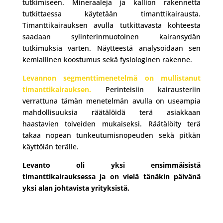
tutkimiseen. Mineraaleja ja kallion rakennetta
tutkittaessa käytetään timanttikairausta.
Timanttikairauksen avulla tutkittavasta kohteesta
saadaan sylinterinmuotoinen kairansydän
tutkimuksia varten. Näytteestä analysoidaan sen
kemiallinen koostumus sekä fysiologinen rakenne.
Levannon segmenttimenetelmä on mullistanut
timanttikairauksen.
Perinteisiin kairausteriin
verrattuna tämän menetelmän avulla on useampia
mahdollisuuksia räätälöidä terä asiakkaan
haastavien toiveiden mukaiseksi. Räätälöity terä
takaa nopean tunkeutumisnopeuden sekä pitkän
käyttöiän terälle.
Levanto oli yksi ensimmäisistä
timanttikairauksessa ja on vielä tänäkin päivänä
yksi alan johtavista yrityksistä.