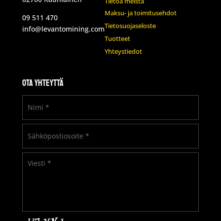
Tietoa meistä
Maksu- ja toimitusehdot
09 511 470
Tietosuojaseloste
info@levantomining.com
Tuotteet
Yhteystiedot
Ota yhteyttä